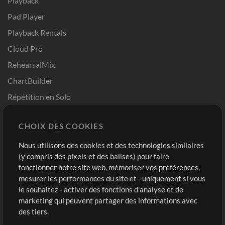
Playback
Pad Player
Playback Rentals
Cloud Pro
RehearsalMix
ChartBuilder
Répétition en Solo
Chart Pro
CHOIX DES COOKIES
Modèles ProPresenter
Sons
Nous utilisons des cookies et des technologies similaires
(y compris des pixels et des balises) pour faire
fonctionner notre site web, mémoriser vos préférences,
Boutique
Compte
mesurer les performances du site et - uniquement si vous
Acheter des crédits
Connexion
le souhaitez - activer des fonctions d'analyse et de
marketing qui peuvent partager des informations avec
Contenu gratuit
S'inscrire
des tiers.
Demander les pistes
Voir le panier