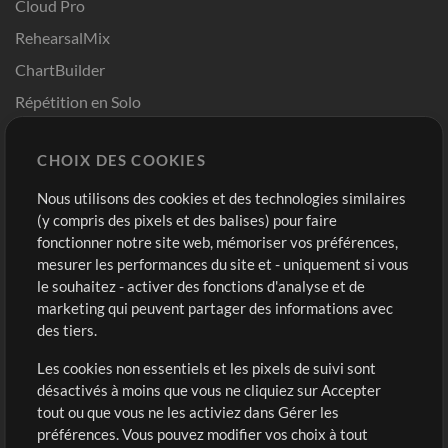
Cloud Pro
RehearsalMix
ChartBuilder
Répétition en Solo
Chart Pro
CHOIX DES COOKIES
Modèles ProPresenter
Sons
Nous utilisons des cookies et des technologies similaires
(y compris des pixels et des balises) pour faire
fonctionner notre site web, mémoriser vos préférences,
Boutique
Compte
mesurer les performances du site et - uniquement si vous
Acheter des crédits
Connexion
le souhaitez - activer des fonctions d'analyse et de
marketing qui peuvent partager des informations avec
Contenu gratuit
S'inscrire
des tiers.
Demander les pistes
Voir le panier
Les cookies non essentiels et les pixels de suivi sont
désactivés à moins que vous ne cliquiez sur Accepter
Extras
tout ou que vous ne les activiez dans Gérer les
Sessions
préférences. Vous pouvez modifier vos choix à tout