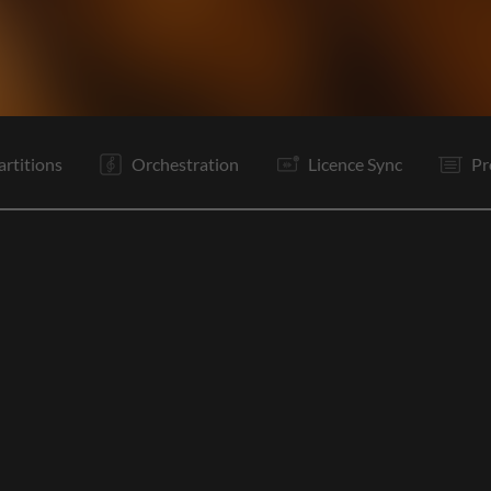
R
It
C2
R
P
P
R
R
P
P
Tg
Tg
artitions
Orchestration
Licence Sync
Pr