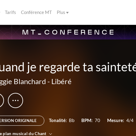
Tarifs
Conférence MT
Plus
and je regarde ta saintet
gie Blanchard
-
Libéré
Tonalité:
Bb
BPM:
70
Mesure:
4/4
ERSION ORIGINALE
le plan musical du Chant