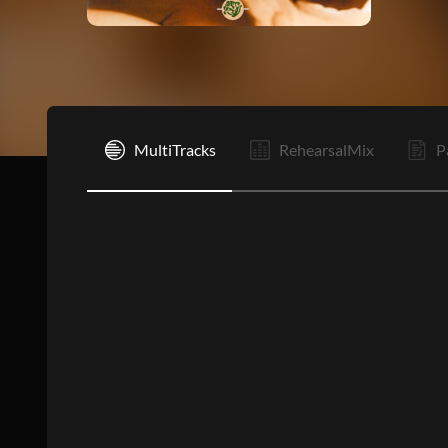
C1
MultiTracks
RehearsalMix
P