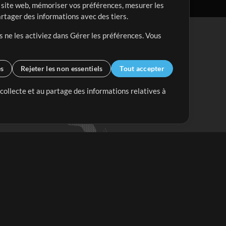
re site web, mémoriser vos préférences, mesurer les
artager des informations avec des tiers.
s ne les activiez dans Gérer les préférences. Vous
es
Rejeter les non essentiels
Tout accepter
 collecte et au partage des informations relatives à
Mix Plus
Mix Moins
Commencer
'abonner à
la Newsletter de
ultiTracksFr.com