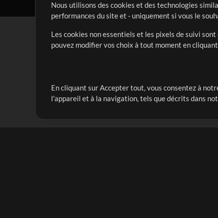
Nous utilisons des cookies et des technologies simila
performances du site et - uniquement si vous le souh
Les cookies non essentiels et les pixels de suivi son
pouvez modifier vos choix à tout moment en cliquan
En cliquant sur Accepter tout, vous consentez à notre
Notre mission est de servir les responsables de loua
l'appareil et à la navigation, tels que décrits dans no
créant des ressources qui leur permettent d'optimise
compte vraiment.
Mix Plus
Produits
Ressources
MultiTracks One
Chants