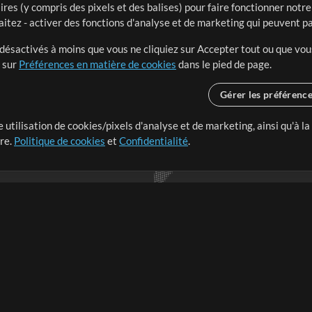
ires (y compris des pixels et des balises) pour faire fonctionner not
aitez - activer des fonctions d'analyse et de marketing qui peuvent p
t désactivés à moins que vous ne cliquiez sur Accepter tout ou que vou
t sur
Préférences en matière de cookies
dans le pied de page.
Gérer les préférenc
 utilisation de cookies/pixels d'analyse et de marketing, ainsi qu'à la
nge dans le monde entier en
tre.
Politique de cookies
et
Confidentialité
.
r leur temps pour ce qui
Boutique
Compte
S
M
Acheter des crédits
Connexion