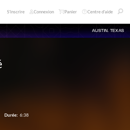
S'inscrire
Connexion
Panier
Centre d'aide
AUSTIN, TEXAS
é
Durée:
6:38