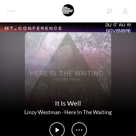
DU 17 AU 19
NOVEMBRE
It Is Well
Linzy Westman
-
Here In The Waiting