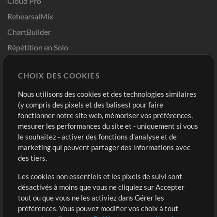
Cloud Pro
RehearsalMix
ChartBuilder
Répétition en Solo
Chart Pro
CHOIX DES COOKIES
Modèles ProPresenter
Sons
Nous utilisons des cookies et des technologies similaires
(y compris des pixels et des balises) pour faire
fonctionner notre site web, mémoriser vos préférences,
Boutique
Compte
mesurer les performances du site et - uniquement si vous
Acheter des crédits
Connexion
le souhaitez - activer des fonctions d'analyse et de
marketing qui peuvent partager des informations avec
Contenu gratuit
S'inscrire
des tiers.
Demander les pistes
Voir le panier
Les cookies non essentiels et les pixels de suivi sont
désactivés à moins que vous ne cliquiez sur Accepter
Extras
tout ou que vous ne les activiez dans Gérer les
Sessions
préférences. Vous pouvez modifier vos choix à tout