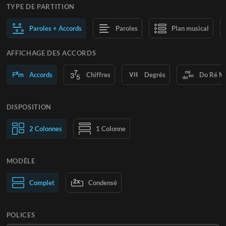
TYPE DE PARTITION
Paroles + Accords
Paroles
Plan musical
AFFICHAGE DES ACCORDS
Accords
Chiffres
Degrés
Do Ré M
DISPOSITION
2 Colonnes
1 Colonne
MODÈLE
Normal
Complet
Large
Condensé
POLICES