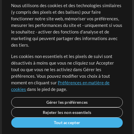
Sons
Nous utilisons des cookies et des technologies similaires
(y compris des pixels et des balises) pour faire
fonctionner notre site web, mémoriser vos préférences,
Boutique
Compte
mesurer les performances du site et - uniquement si vous
Acheter des crédits
Connexion
le souhaitez - activer des fonctions d'analyse et de
marketing qui peuvent partager des informations avec
Contenu gratuit
S'inscrire
des tiers.
Demander les pistes
Voir le panier
Les cookies non essentiels et les pixels de suivi sont
désactivés à moins que vous ne cliquiez sur Accepter
Extras
tout ou que vous ne les activiez dans Gérer les
Sessions
préférences. Vous pouvez modifier vos choix à tout
Soumettre votre contenu
moment en cliquant sur
Préférences en matière de
cookies
dans le pied de page.
Listes de lecture
Conférence MT
Gérer les préférences
Rejeter les non essentiels
Tout accepter