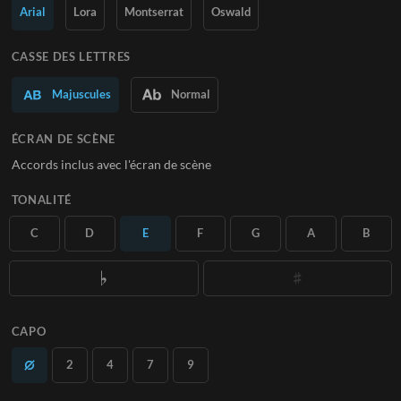
Arial
Lora
Montserrat
Oswald
En savoir plus
CASSE DES LETTRES
S'ABONNER
Majuscules
Normal
ÉCRAN DE SCÈNE
Accords inclus avec l'écran de scène
TONALITÉ
C
D
E
F
G
A
B
CAPO
2
4
7
9