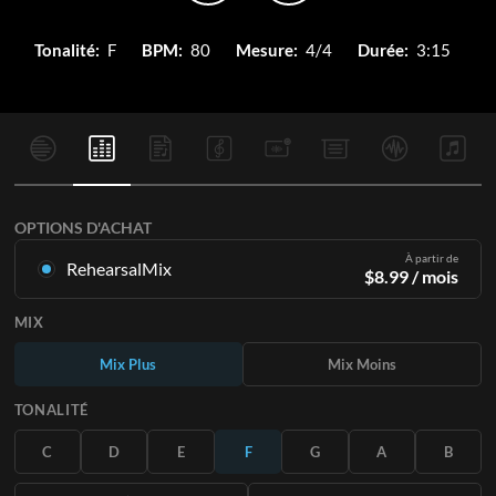
Tonalité:
F
BPM:
80
Mesure:
4/4
Durée:
3:15
OPTIONS D'ACHAT
À partir de
RehearsalMix
$
8.99
/ mois
Mixages créés à partir de l'enregistrement original.
MIX
Disponible dans les 12 tonalités avec des Mix Plus et Moins
pour chaque partition et le chant original.
Mix Plus
Mix Moins
En savoir plus
TONALITÉ
S'ABONNER
C
D
E
F
G
A
B