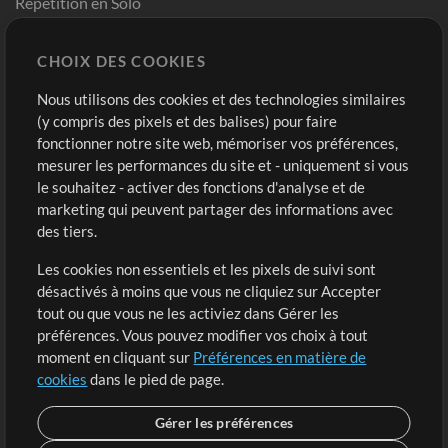
Répétition en Solo
Chart Pro
CHOIX DES COOKIES
Modèles ProPresenter
Sons
Nous utilisons des cookies et des technologies similaires
(y compris des pixels et des balises) pour faire
fonctionner notre site web, mémoriser vos préférences,
Boutique
Compte
mesurer les performances du site et - uniquement si vous
Acheter des crédits
Connexion
le souhaitez - activer des fonctions d'analyse et de
marketing qui peuvent partager des informations avec
Contenu gratuit
S'inscrire
des tiers.
Demander les pistes
Voir le panier
Les cookies non essentiels et les pixels de suivi sont
désactivés à moins que vous ne cliquiez sur Accepter
Extras
tout ou que vous ne les activiez dans Gérer les
Sessions
préférences. Vous pouvez modifier vos choix à tout
Soumettre votre contenu
moment en cliquant sur
Préférences en matière de
cookies
dans le pied de page.
Listes de lecture
Conférence MT
Gérer les préférences