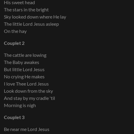
His sweet head
The stars in the bright
Sky looked down where He lay
The little Lord Jesus asleep
On the hay
Couplet 2
The cattle are lowing
The Baby awakes
But little Lord Jesus
No crying He makes
I love Thee Lord Jesus
Look down from the sky
And stay by my cradle 'til
Morning is nigh
Couplet 3
Be near me Lord Jesus