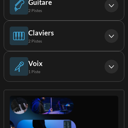
Guitare
2 Pistes
Guitare acoustique
Claviers
2 Pistes
Guitare électrique 1
Piano
Voix
1 Piste
Clavier 1
Choristes