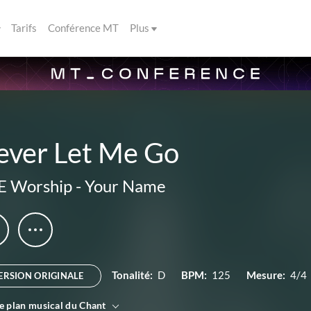
Tarifs
Conférence MT
Plus
ever Let Me Go
E Worship
-
Your Name
Tonalité:
D
BPM:
125
Mesure:
4/4
ERSION ORIGINALE
le plan musical du Chant