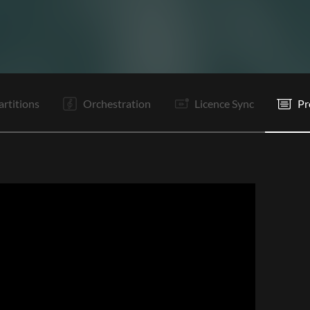
C1
PR
R
Is
C2
PR
R
Is
Bd
P
P
P
artitions
Orchestration
Licence Sync
Pr