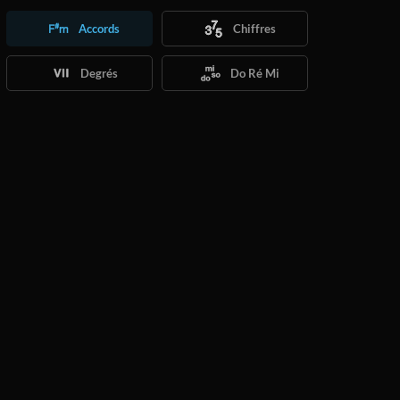
Accords
Chiffres
Degrés
Do Ré Mi