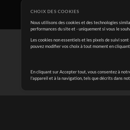
CHOIX DES COOKIES
Nous utilisons des cookies et des technologies simila
performances du site et - uniquement si vous le souh
Les cookies non essentiels et les pixels de suivi son
pouvez modifier vos choix à tout moment en cliquan
En cliquant sur Accepter tout, vous consentez à notre
Notre mission est de servir les responsables de loua
l'appareil et à la navigation, tels que décrits dans no
créant des ressources qui leur permettent d'optimise
compte vraiment.