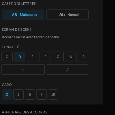
Personnalisez la Partition à votre
CASSE DES LETTRES
convenance
Téléchargez vos propres PDF
Majuscules
Normal
En savoir plus
ÉCRAN DE SCÈNE
S'ABONNER
Accords inclus avec l'écran de scène
TONALITÉ
C
D
E
F
G
A
B
CAPO
2
5
7
10
AFFICHAGE DES ACCORDS