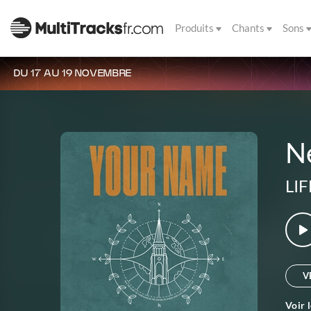
Produits
Chants
Sons
DU 17 AU 19 NOVEMBRE
N
LIF
V
Voir 