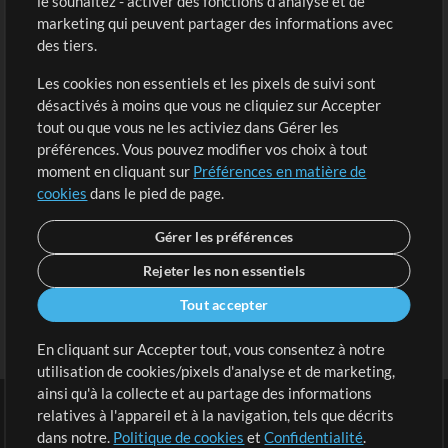
le souhaitez - activer des fonctions d'analyse et de
marketing qui peuvent partager des informations avec
Contenu gratuit
S'inscrire
des tiers.
Demander les pistes
Voir le panier
Les cookies non essentiels et les pixels de suivi sont
désactivés à moins que vous ne cliquiez sur Accepter
Extras
tout ou que vous ne les activiez dans Gérer les
Sessions
préférences. Vous pouvez modifier vos choix à tout
Soumettre votre contenu
moment en cliquant sur
Préférences en matière de
cookies
dans le pied de page.
Listes de lecture
Conférence MT
Gérer les préférences
Rejeter les non essentiels
Tout accepter
En cliquant sur Accepter tout, vous consentez à notre
utilisation de cookies/pixels d'analyse et de marketing,
ainsi qu'à la collecte et au partage des informations
relatives à l'appareil et à la navigation, tels que décrits
dans notre.
Politique de cookies
et
Confidentialité
.