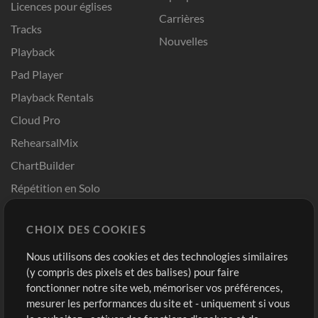
Licences pour églises
Carrières
Tracks
Nouvelles
Playback
Pad Player
Playback Rentals
Cloud Pro
RehearsalMix
ChartBuilder
Répétition en Solo
Chart Pro
CHOIX DES COOKIES
Modèles ProPresenter
Sons
Nous utilisons des cookies et des technologies similaires
(y compris des pixels et des balises) pour faire
fonctionner notre site web, mémoriser vos préférences,
Boutique
Compte
mesurer les performances du site et - uniquement si vous
Acheter des crédits
Connexion