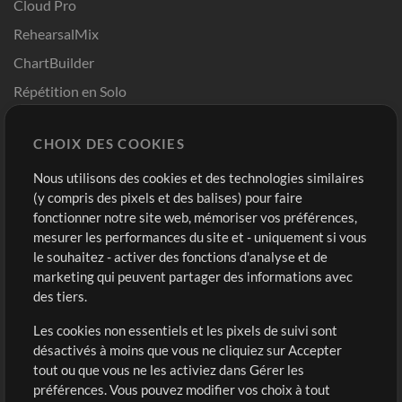
Cloud Pro
RehearsalMix
ChartBuilder
Répétition en Solo
Chart Pro
CHOIX DES COOKIES
Modèles ProPresenter
Sons
Nous utilisons des cookies et des technologies similaires
(y compris des pixels et des balises) pour faire
fonctionner notre site web, mémoriser vos préférences,
Boutique
Compte
mesurer les performances du site et - uniquement si vous
Acheter des crédits
Connexion
le souhaitez - activer des fonctions d'analyse et de
marketing qui peuvent partager des informations avec
Contenu gratuit
S'inscrire
des tiers.
Demander les pistes
Voir le panier
Les cookies non essentiels et les pixels de suivi sont
désactivés à moins que vous ne cliquiez sur Accepter
Extras
tout ou que vous ne les activiez dans Gérer les
Sessions
préférences. Vous pouvez modifier vos choix à tout