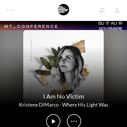
DU 17 AU 19
NOVEMBRE
I Am No Victim
Kristene DiMarco
-
Where His Light Was