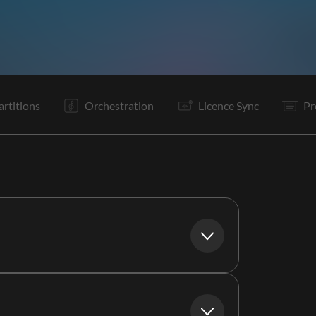
C1
Tr
C2
Tr
R
Tr
C3
R
Tr
C4
Tr
C5
artitions
Orchestration
Licence Sync
Pr