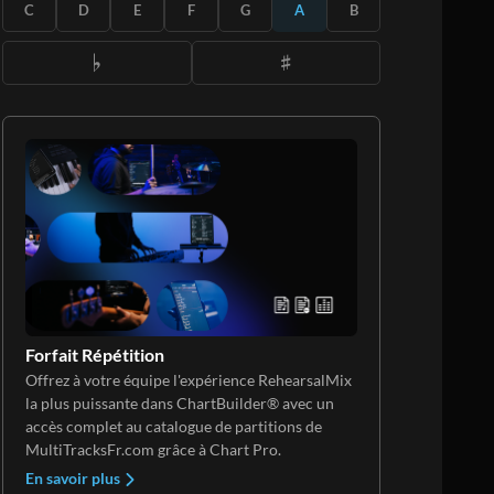
S'ABONNER
C
D
E
F
G
A
B
Forfait Répétition
Offrez à votre équipe l'expérience RehearsalMix
la plus puissante dans ChartBuilder® avec un
accès complet au catalogue de partitions de
MultiTracksFr.com grâce à Chart Pro.
En savoir plus