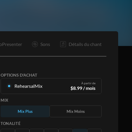
Tg
Tr
R
R
Tg
Tg
F
oPresenter
Sons
Détails du chant
OPTIONS D'ACHAT
À partir de
RehearsalMix
$
8.99
/ mois
Mixages créés à partir de l'enregistrement
MIX
original. Disponible dans les 12 tonalités avec
des Mix Plus et Moins pour chaque partition et
Mix Plus
Mix Moins
le chant original.
En savoir plus
TONALITÉ