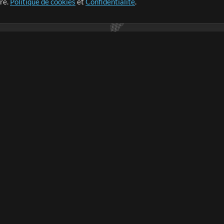
tre.
Politique de cookies
et
Confidentialité
.
r leur temps pour ce qui
Boutique
Compte
S
M
Acheter des crédits
Connexion
e
Contenu gratuit
S'inscrire
Demander les pistes
Voir le panier
V
V
Extras
Sessions
Soumettre votre contenu
Listes de lecture