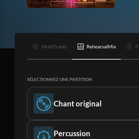
I
MultiTracks
RehearsalMix
P
SÉLECTIONNEZ UNE PARTITION
Chant original
Chant original
Percussion