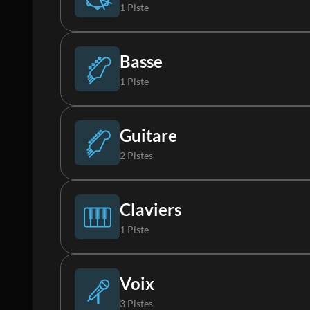
1 Piste
Batterie
Basse
1 Piste
Basse
Guitare
2 Pistes
Guitare acoustique 1
Claviers
1 Piste
Guitare acoustique 2
Piano
Voix
3 Pistes