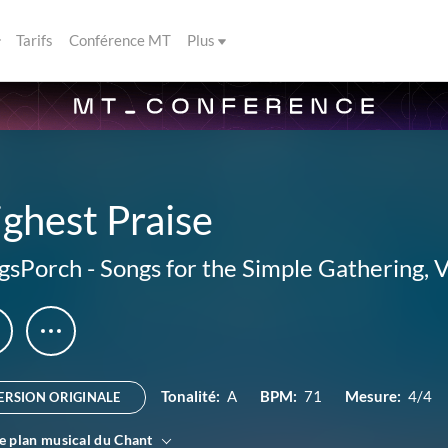
Tarifs
Conférence MT
Plus
ghest Praise
gsPorch
-
Songs for the Simple Gathering, V
Tonalité:
A
BPM:
71
Mesure:
4/4
ERSION ORIGINALE
le plan musical du Chant