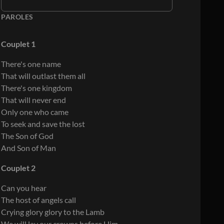
PAROLES
Couplet 1
There's one name
That will outlast them all
There's one kingdom
That will never end
Only one who came
To seek and save the lost
The Son of God
And Son of Man
Couplet 2
Can you hear
The host of angels call
Crying glory glory to the Lamb
We will lay our crowns before Him