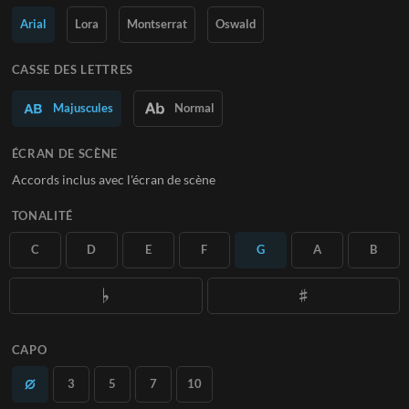
Arial
Lora
Montserrat
Oswald
En savoir plus
S'ABONNER
CASSE DES LETTRES
Majuscules
Normal
ÉCRAN DE SCÈNE
Accords inclus avec l'écran de scène
TONALITÉ
C
D
E
F
G
A
B
CAPO
3
5
7
10