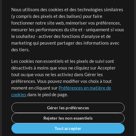
Sons
Nous utilisons des cookies et des technologies similaires
(y compris des pixels et des balises) pour faire
fonctionner notre site web, mémoriser vos préférences,
Boutique
Compte
mesurer les performances du site et - uniquement si vous
Acheter des crédits
Connexion
le souhaitez - activer des fonctions d'analyse et de
marketing qui peuvent partager des informations avec
Contenu gratuit
S'inscrire
des tiers.
Demander les pistes
Voir le panier
Les cookies non essentiels et les pixels de suivi sont
désactivés à moins que vous ne cliquiez sur Accepter
Extras
tout ou que vous ne les activiez dans Gérer les
Sessions
préférences. Vous pouvez modifier vos choix à tout
Soumettre votre contenu
moment en cliquant sur
Préférences en matière de
cookies
dans le pied de page.
Listes de lecture
Conférence MT
Gérer les préférences
Rejeter les non essentiels
Tout accepter