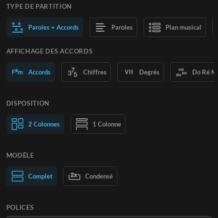
TYPE DE PARTITION
Paroles + Accords
Paroles
Plan musical
AFFICHAGE DES ACCORDS
Accords
Chiffres
Degrés
Do Ré M
DISPOSITION
2 Colonnes
1 Colonne
MODÈLE
Normal
Complet
Large
Condensé
POLICES