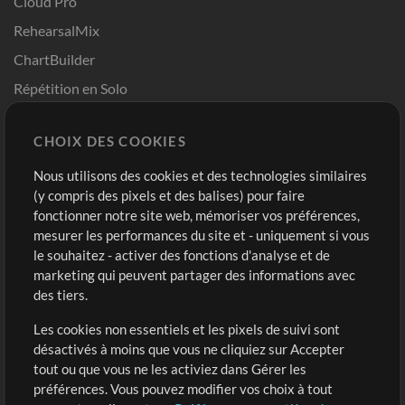
Cloud Pro
RehearsalMix
ChartBuilder
Répétition en Solo
Chart Pro
CHOIX DES COOKIES
Modèles ProPresenter
Sons
Nous utilisons des cookies et des technologies similaires
(y compris des pixels et des balises) pour faire
fonctionner notre site web, mémoriser vos préférences,
Boutique
Compte
mesurer les performances du site et - uniquement si vous
Acheter des crédits
Connexion
le souhaitez - activer des fonctions d'analyse et de
marketing qui peuvent partager des informations avec
Contenu gratuit
S'inscrire
des tiers.
Demander les pistes
Voir le panier
Les cookies non essentiels et les pixels de suivi sont
désactivés à moins que vous ne cliquiez sur Accepter
Extras
tout ou que vous ne les activiez dans Gérer les
Sessions
préférences. Vous pouvez modifier vos choix à tout