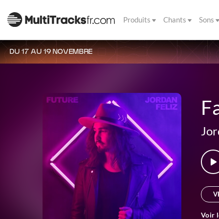
Produits
Chants
Sons
DU 17 AU 19 NOVEMBRE
Fa
Jor
V
Voir 