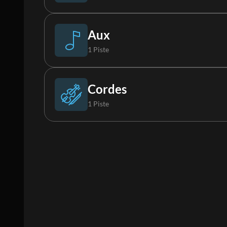
Guitare électrique 2
Orgue
Choristes
Aux
1 Piste
Chorale
FX synthé
Cordes
1 Piste
Cordes