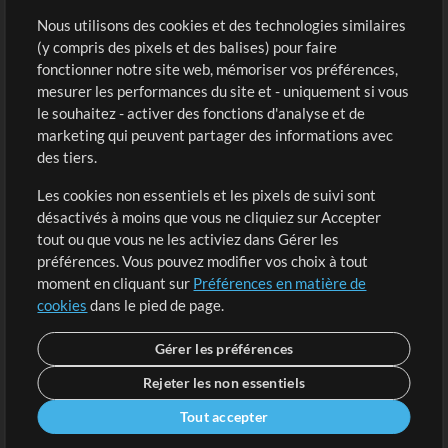
Sons
Nous utilisons des cookies et des technologies similaires
(y compris des pixels et des balises) pour faire
fonctionner notre site web, mémoriser vos préférences,
Boutique
Compte
mesurer les performances du site et - uniquement si vous
Acheter des crédits
Connexion
le souhaitez - activer des fonctions d'analyse et de
marketing qui peuvent partager des informations avec
Contenu gratuit
S'inscrire
des tiers.
Demander les pistes
Voir le panier
Les cookies non essentiels et les pixels de suivi sont
désactivés à moins que vous ne cliquiez sur Accepter
Extras
tout ou que vous ne les activiez dans Gérer les
Sessions
préférences. Vous pouvez modifier vos choix à tout
Soumettre votre contenu
moment en cliquant sur
Préférences en matière de
cookies
dans le pied de page.
Listes de lecture
Conférence MT
Gérer les préférences
Rejeter les non essentiels
Tout accepter