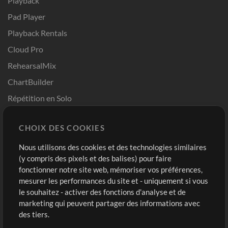
Playback
Pad Player
Playback Rentals
Cloud Pro
RehearsalMix
ChartBuilder
Répétition en Solo
Chart Pro
CHOIX DES COOKIES
Modèles ProPresenter
Sons
Nous utilisons des cookies et des technologies similaires
(y compris des pixels et des balises) pour faire
fonctionner notre site web, mémoriser vos préférences,
Boutique
Compte
mesurer les performances du site et - uniquement si vous
Acheter des crédits
Connexion
le souhaitez - activer des fonctions d'analyse et de
marketing qui peuvent partager des informations avec
Contenu gratuit
S'inscrire
des tiers.
Demander les pistes
Voir le panier