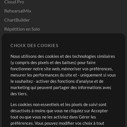
Cloud Pro
RehearsalMix
ChartBuilder
Répétition en Solo
Chart Pro
CHOIX DES COOKIES
Modèles ProPresenter
Sons
Nous utilisons des cookies et des technologies similaires
(y compris des pixels et des balises) pour faire
fonctionner notre site web, mémoriser vos préférences,
Boutique
Compte
mesurer les performances du site et - uniquement si vous
Acheter des crédits
Connexion
le souhaitez - activer des fonctions d'analyse et de
marketing qui peuvent partager des informations avec
Contenu gratuit
S'inscrire
des tiers.
Demander les pistes
Voir le panier
Les cookies non essentiels et les pixels de suivi sont
désactivés à moins que vous ne cliquiez sur Accepter
Extras
tout ou que vous ne les activiez dans Gérer les
Sessions
préférences. Vous pouvez modifier vos choix à tout