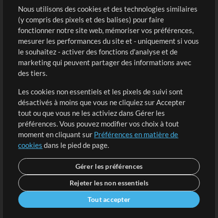
Sons
Nous utilisons des cookies et des technologies similaires
(y compris des pixels et des balises) pour faire
fonctionner notre site web, mémoriser vos préférences,
Boutique
Compte
mesurer les performances du site et - uniquement si vous
Acheter des crédits
Connexion
le souhaitez - activer des fonctions d'analyse et de
marketing qui peuvent partager des informations avec
Contenu gratuit
S'inscrire
des tiers.
Demander les pistes
Voir le panier
Les cookies non essentiels et les pixels de suivi sont
désactivés à moins que vous ne cliquiez sur Accepter
Extras
tout ou que vous ne les activiez dans Gérer les
Sessions
préférences. Vous pouvez modifier vos choix à tout
Soumettre votre contenu
moment en cliquant sur
Préférences en matière de
cookies
dans le pied de page.
Listes de lecture
Conférence MT
Gérer les préférences
Rejeter les non essentiels
Tout accepter