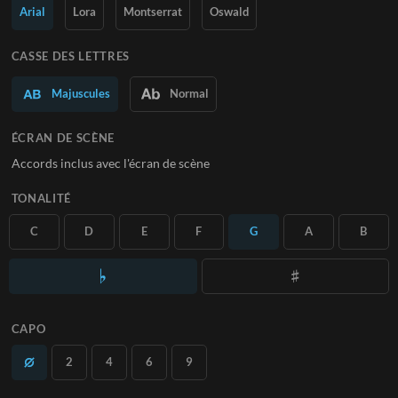
Arial
Lora
Montserrat
Oswald
En savoir plus
CASSE DES LETTRES
S'ABONNER
Majuscules
Normal
ÉCRAN DE SCÈNE
Accords inclus avec l'écran de scène
TONALITÉ
C
D
E
F
G
A
B
CAPO
2
4
6
9