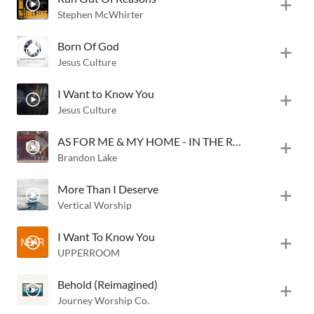
Stephen McWhirter
Born Of God
Jesus Culture
I Want to Know You
Jesus Culture
AS FOR ME & MY HOME - IN THE ROOM!
Brandon Lake
More Than I Deserve
Vertical Worship
I Want To Know You
UPPERROOM
Behold (Reimagined)
Journey Worship Co.