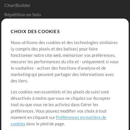
ChartBuilder
Répétition en Solo
Chart Pro
CHOIX DES COOKIES
Modèles ProPresenter
Sons
Nous utilisons des cookies et des technologies similaires
(y compris des pixels et des balises) pour faire
fonctionner notre site web, mémoriser vos préférences,
Boutique
Compte
mesurer les performances du site et - uniquement si vous
Acheter des crédits
Connexion
le souhaitez - activer des fonctions d'analyse et de
marketing qui peuvent partager des informations avec
Contenu gratuit
S'inscrire
des tiers.
Demander les pistes
Voir le panier
Les cookies non essentiels et les pixels de suivi sont
désactivés à moins que vous ne cliquiez sur Accepter
Extras
tout ou que vous ne les activiez dans Gérer les
Sessions
préférences. Vous pouvez modifier vos choix à tout
Soumettre votre contenu
moment en cliquant sur
Préférences en matière de
cookies
dans le pied de page.
Listes de lecture