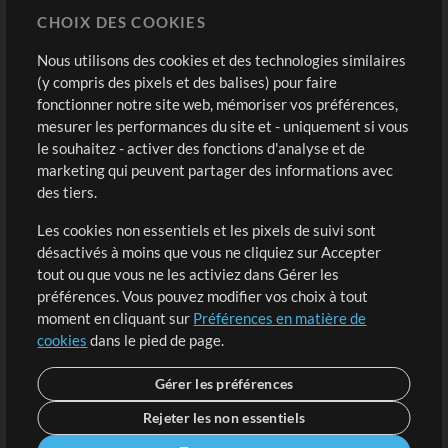
CHOIX DES COOKIES
Modèles ProPresenter
Sons
Nous utilisons des cookies et des technologies similaires
(y compris des pixels et des balises) pour faire
fonctionner notre site web, mémoriser vos préférences,
Boutique
Compte
mesurer les performances du site et - uniquement si vous
Acheter des crédits
Connexion
le souhaitez - activer des fonctions d'analyse et de
marketing qui peuvent partager des informations avec
Contenu gratuit
S'inscrire
des tiers.
Demander les pistes
Voir le panier
Les cookies non essentiels et les pixels de suivi sont
désactivés à moins que vous ne cliquiez sur Accepter
Extras
tout ou que vous ne les activiez dans Gérer les
Sessions
préférences. Vous pouvez modifier vos choix à tout
Soumettre votre contenu
moment en cliquant sur
Préférences en matière de
cookies
dans le pied de page.
Listes de lecture
Conférence MT
Gérer les préférences
Rejeter les non essentiels