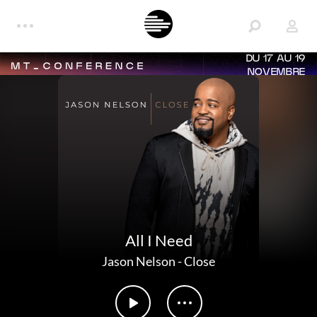
DU 17 AU 19
NOVEMBRE
All I Need
Jason Nelson
-
Close