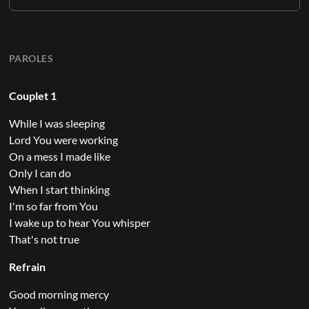
PAROLES
Couplet 1
While I was sleeping
Lord You were working
On a mess I made like
Only I can do
When I start thinking
I'm so far from You
I wake up to hear You whisper
That's not true
Refrain
Good morning mercy