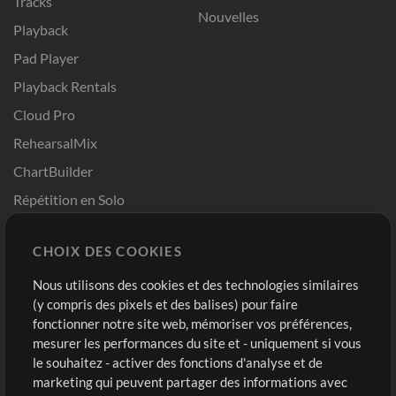
Tracks
Nouvelles
Playback
Pad Player
Playback Rentals
Cloud Pro
RehearsalMix
ChartBuilder
Répétition en Solo
Chart Pro
CHOIX DES COOKIES
Modèles ProPresenter
Sons
Nous utilisons des cookies et des technologies similaires
(y compris des pixels et des balises) pour faire
fonctionner notre site web, mémoriser vos préférences,
Boutique
Compte
mesurer les performances du site et - uniquement si vous
Acheter des crédits
Connexion
le souhaitez - activer des fonctions d'analyse et de
marketing qui peuvent partager des informations avec
Contenu gratuit
S'inscrire