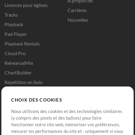
A propos de
Licences pour églises
Carrières
Tracks
Nouvelles
Playback
Pad Player
Playback Rentals
Cloud Pro
RehearsalMix
ChartBuilder
Répétition en Solo
Chart Pro
CHOIX DES COOKIES
Modèles ProPresenter
Sons
Nous utilisons des cookies et des technologies similaires
(y compris des pixels et des balises) pour faire
fonctionner notre site web, mémoriser vos préférences,
Boutique
Compte
mesurer les performances du site et - uniquement si vous