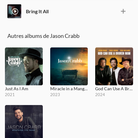
Bring It All
Autres albums de Jason Crabb
Just As I Am
Miracle in a Manger
God Can Use A Broken Man
2021
2023
2024