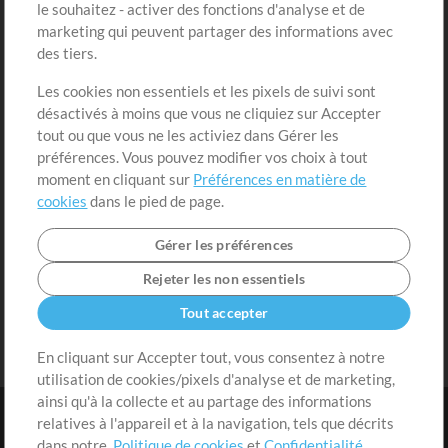
Acheter des crédits
Connexion
le souhaitez - activer des fonctions d'analyse et de
marketing qui peuvent partager des informations avec
Contenu gratuit
S'inscrire
des tiers.
Demander les pistes
Voir le panier
Les cookies non essentiels et les pixels de suivi sont
désactivés à moins que vous ne cliquiez sur Accepter
Extras
tout ou que vous ne les activiez dans Gérer les
Sessions
préférences. Vous pouvez modifier vos choix à tout
Soumettre votre contenu
moment en cliquant sur
Préférences en matière de
cookies
dans le pied de page.
Listes de lecture
Conférence MT
Gérer les préférences
Rejeter les non essentiels
Tout accepter
En cliquant sur Accepter tout, vous consentez à notre
utilisation de cookies/pixels d'analyse et de marketing,
ainsi qu'à la collecte et au partage des informations
relatives à l'appareil et à la navigation, tels que décrits
dans notre.
Politique de cookies
et
Confidentialité
.