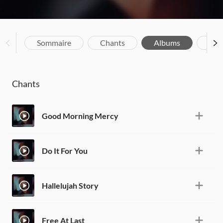
Sommaire
Chants
Albums
Bio
Chants
Good Morning Mercy
Do It For You
Hallelujah Story
Free At Last