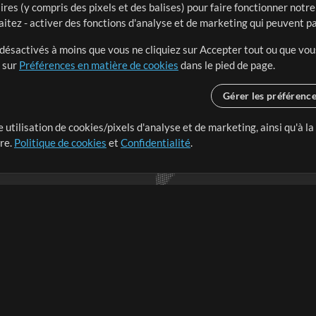
ires (y compris des pixels et des balises) pour faire fonctionner not
aitez - activer des fonctions d'analyse et de marketing qui peuvent p
t désactivés à moins que vous ne cliquiez sur Accepter tout ou que vou
t sur
Préférences en matière de cookies
dans le pied de page.
Gérer les préférenc
 utilisation de cookies/pixels d'analyse et de marketing, ainsi qu'à la
nge dans le monde entier en
tre.
Politique de cookies
et
Confidentialité
.
r leur temps pour ce qui
Boutique
Compte
S
M
Acheter des crédits
Connexion