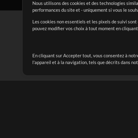
Nous utilisons des cookies et des technologies simila
performances du site et - uniquement si vous le souh
Les cookies non essentiels et les pixels de suivi son
pouvez modifier vos choix à tout moment en cliquan
En cliquant sur Accepter tout, vous consentez à notre
Notre mission est de servir les responsables de loua
l'appareil et à la navigation, tels que décrits dans no
créant des ressources qui leur permettent d'optimise
compte vraiment.
Mix Plus
Produits
Ressources
MultiTracks One
Chants