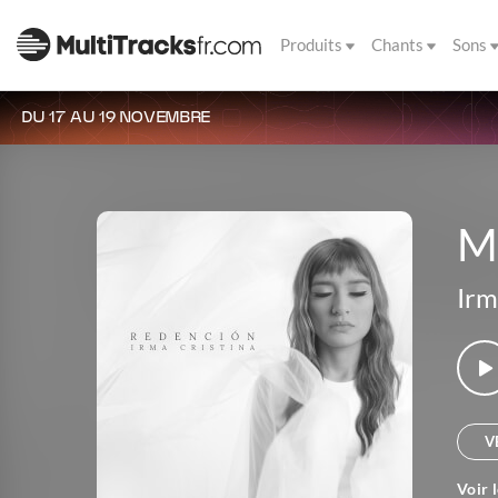
Produits
Chants
Sons
DU 17 AU 19 NOVEMBRE
M
Irm
V
Voir 