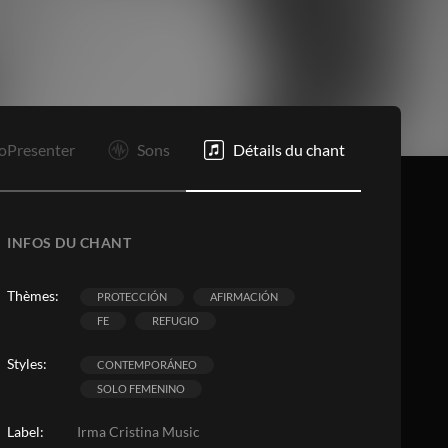
Pr
Vp
Bi
O
F
oPresenter
Sons
Détails du chant
INFOS DU CHANT
Thèmes:
PROTECCIÓN
AFIRMACIÓN
FE
REFUGIO
Styles:
CONTEMPORÁNEO
SOLO FEMENINO
Label:
Irma Cristina Music