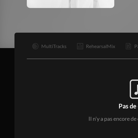
I
MultiTracks
RehearsalMix
P
Pas de
Il n'y a pas encore d