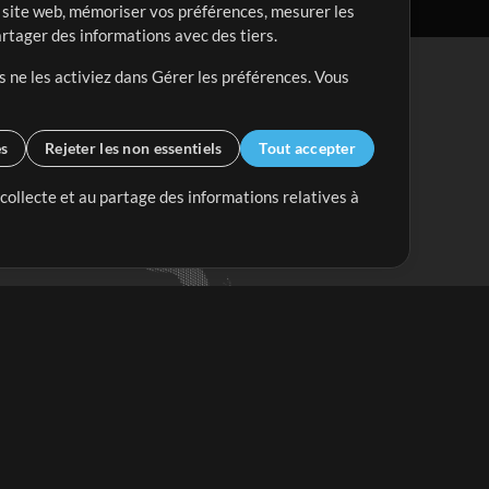
re site web, mémoriser vos préférences, mesurer les
artager des informations avec des tiers.
s ne les activiez dans Gérer les préférences. Vous
es
Rejeter les non essentiels
Tout accepter
 collecte et au partage des informations relatives à
Mix Plus
Mix Moins
Commencer
'abonner à
la Newsletter de
ultiTracksFr.com