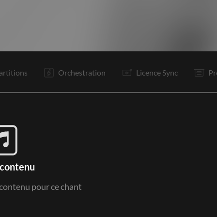
I
V1
V2
Pr
Rp
C
V3
Pr
Rp
C
C
Pr
artitions
Orchestration
Licence Sync
Pr
 contenu
e contenu pour ce chant