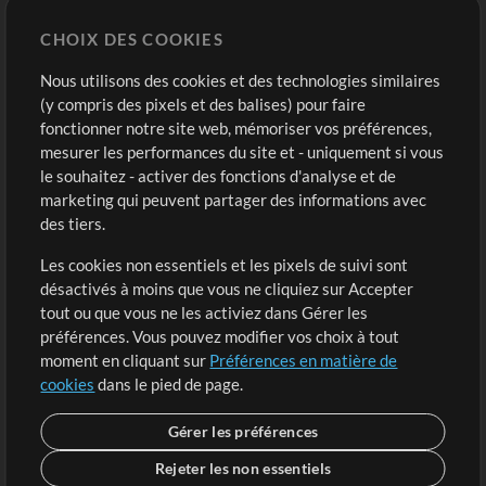
Chart Pro
CHOIX DES COOKIES
Modèles ProPresenter
Sons
Nous utilisons des cookies et des technologies similaires
(y compris des pixels et des balises) pour faire
fonctionner notre site web, mémoriser vos préférences,
Boutique
Compte
mesurer les performances du site et - uniquement si vous
Acheter des crédits
Connexion
le souhaitez - activer des fonctions d'analyse et de
marketing qui peuvent partager des informations avec
Contenu gratuit
S'inscrire
des tiers.
Demander les pistes
Voir le panier
Les cookies non essentiels et les pixels de suivi sont
désactivés à moins que vous ne cliquiez sur Accepter
Extras
tout ou que vous ne les activiez dans Gérer les
Sessions
préférences. Vous pouvez modifier vos choix à tout
Soumettre votre contenu
moment en cliquant sur
Préférences en matière de
cookies
dans le pied de page.
Listes de lecture
Conférence MT
Gérer les préférences
Rejeter les non essentiels