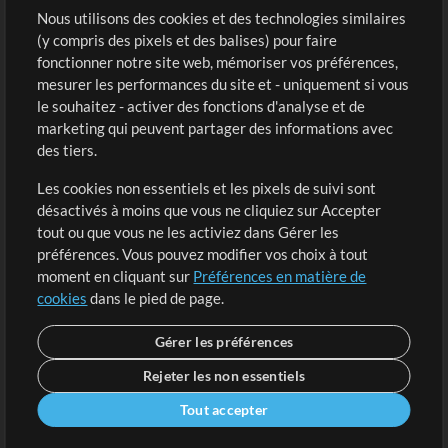
Sons
Nous utilisons des cookies et des technologies similaires
(y compris des pixels et des balises) pour faire
fonctionner notre site web, mémoriser vos préférences,
Boutique
Compte
mesurer les performances du site et - uniquement si vous
Acheter des crédits
Connexion
le souhaitez - activer des fonctions d'analyse et de
marketing qui peuvent partager des informations avec
Contenu gratuit
S'inscrire
des tiers.
Demander les pistes
Voir le panier
Les cookies non essentiels et les pixels de suivi sont
désactivés à moins que vous ne cliquiez sur Accepter
Extras
tout ou que vous ne les activiez dans Gérer les
Sessions
préférences. Vous pouvez modifier vos choix à tout
Soumettre votre contenu
moment en cliquant sur
Préférences en matière de
cookies
dans le pied de page.
Listes de lecture
Conférence MT
Gérer les préférences
Rejeter les non essentiels
Tout accepter