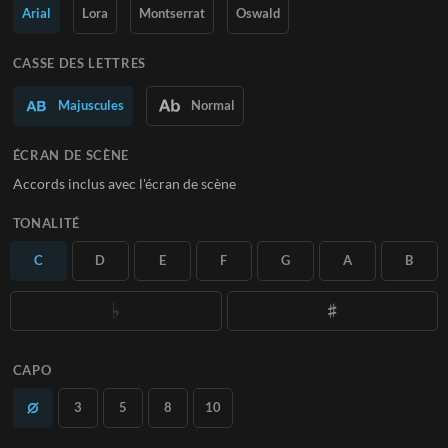
Arial
Lora
Montserrat
Oswald
En savoir plus
CASSE DES LETTRES
S'ABONNER
Majuscules
Normal
ÉCRAN DE SCÈNE
Accords inclus avec l'écran de scène
TONALITÉ
C
D
E
F
G
A
B
CAPO
3
5
8
10