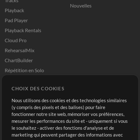
Tracks
Nouvelles
Playback
Pad Player
Playback Rentals
Cloud Pro
RehearsalMix
ChartBuilder
Répétition en Solo
Chart Pro
CHOIX DES COOKIES
Modèles ProPresenter
Sons
Nous utilisons des cookies et des technologies similaires
(y compris des pixels et des balises) pour faire
fonctionner notre site web, mémoriser vos préférences,
Boutique
Compte
mesurer les performances du site et - uniquement si vous
Acheter des crédits
Connexion
le souhaitez - activer des fonctions d'analyse et de
marketing qui peuvent partager des informations avec
Contenu gratuit
S'inscrire