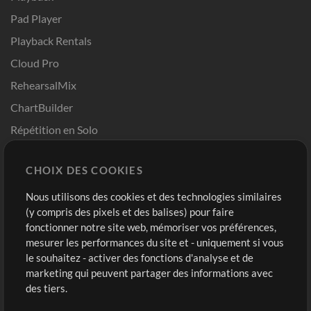
Pad Player
Playback Rentals
Cloud Pro
RehearsalMix
ChartBuilder
Répétition en Solo
Chart Pro
CHOIX DES COOKIES
Modèles ProPresenter
Sons
Nous utilisons des cookies et des technologies similaires
(y compris des pixels et des balises) pour faire
fonctionner notre site web, mémoriser vos préférences,
Boutique
Compte
mesurer les performances du site et - uniquement si vous
Acheter des crédits
Connexion
le souhaitez - activer des fonctions d'analyse et de
marketing qui peuvent partager des informations avec
Contenu gratuit
S'inscrire
des tiers.
Demander les pistes
Voir le panier