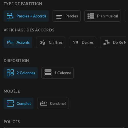
TYPE DE PARTITION
Paroles + Accords
Paroles
Plan musical
AFFICHAGE DES ACCORDS
Accords
Chiffres
Degrés
Do Ré M
DISPOSITION
2 Colonnes
1 Colonne
MODÈLE
Normal
Complet
Large
Condensé
POLICES