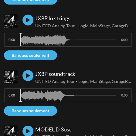
JX8P lo strings
UNITED Analog Tour - Logic, MainStage, GarageBand
0:00
0:00
Banques seulement
JX8P soundtrack
UNITED Analog Tour - Logic, MainStage, GarageBand
0:00
0:00
Banques seulement
MODEL D 3osc