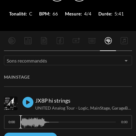
Tonalité:
C
BPM:
66
Mesure:
4/4
Durée:
5:41
Sons recommandés
MAINSTAGE
JX8P hi strings
UNITED Analog Tour - Logic, MainStage, GarageBand
0:00
0:00