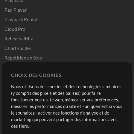
Playback
Pad Player
Playback Rentals
Cloud Pro
RehearsalMix
ChartBuilder
Répétition en Solo
Chart Pro
CHOIX DES COOKIES
Modèles ProPresenter
Sons
Nous utilisons des cookies et des technologies similaires
(y compris des pixels et des balises) pour faire
fonctionner notre site web, mémoriser vos préférences,
Boutique
Compte
mesurer les performances du site et - uniquement si vous
Acheter des crédits
Connexion
le souhaitez - activer des fonctions d'analyse et de
marketing qui peuvent partager des informations avec
Contenu gratuit
S'inscrire
des tiers.
Demander les pistes
Voir le panier