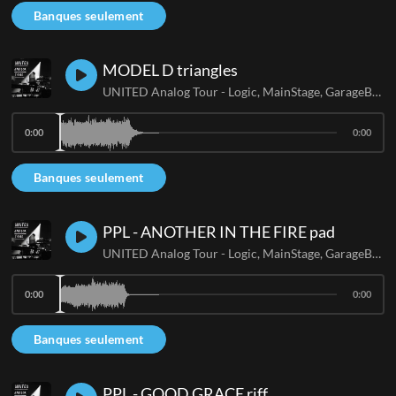
Banques seulement
MODEL D triangles
UNITED Analog Tour - Logic, MainStage, GarageBand
0:00
0:00
Banques seulement
PPL - ANOTHER IN THE FIRE pad
UNITED Analog Tour - Logic, MainStage, GarageBand
0:00
0:00
Banques seulement
PPL - GOOD GRACE riff