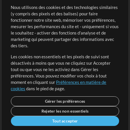
Sons
Nous utilisons des cookies et des technologies similaires
(y compris des pixels et des balises) pour faire
fonctionner notre site web, mémoriser vos préférences,
Boutique
Compte
mesurer les performances du site et - uniquement si vous
Acheter des crédits
Connexion
le souhaitez - activer des fonctions d'analyse et de
marketing qui peuvent partager des informations avec
Contenu gratuit
S'inscrire
des tiers.
Demander les pistes
Voir le panier
Les cookies non essentiels et les pixels de suivi sont
désactivés à moins que vous ne cliquiez sur Accepter
Extras
tout ou que vous ne les activiez dans Gérer les
Sessions
préférences. Vous pouvez modifier vos choix à tout
Soumettre votre contenu
moment en cliquant sur
Préférences en matière de
cookies
dans le pied de page.
Listes de lecture
Conférence MT
Gérer les préférences
Rejeter les non essentiels
Tout accepter