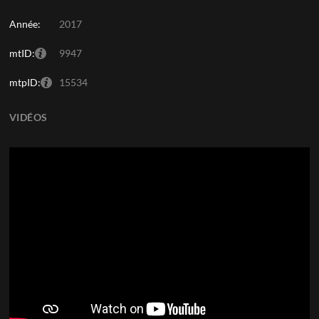
Année:
2017
mtID:
9947
mtpID:
15534
VIDÉOS