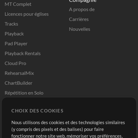
MT Complet
A propos de
Licences pour églises
Carrières
Tracks
Nouvelles
Playback
Pad Player
Playback Rentals
Cloud Pro
RehearsalMix
ChartBuilder
Répétition en Solo
Chart Pro
CHOIX DES COOKIES
Modèles ProPresenter
Sons
Nous utilisons des cookies et des technologies similaires
(y compris des pixels et des balises) pour faire
fonctionner notre site web, mémoriser vos préférences,
Boutique
Compte