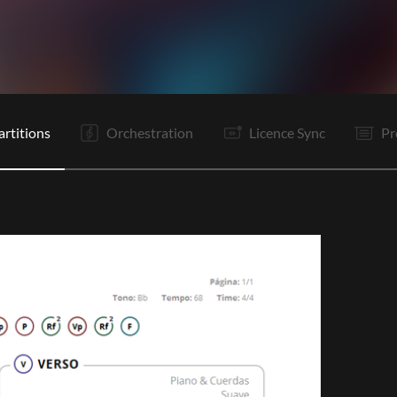
C
R
C
R
P
Is
Is
P
Bo
Bo
S
Tr
artitions
Orchestration
Licence Sync
Pr