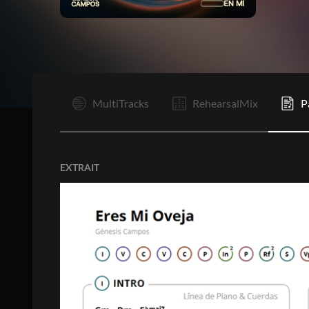
I
MultiTracks
RehearsalMix
P
EXTRAIT