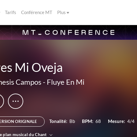
Tarifs
Conférence MT
Plus
res Mi Oveja
esis Campos
-
Fluye En Mi
Tonalité:
Bb
BPM:
68
Mesure:
4/4
ERSION ORIGINALE
le plan musical du Chant