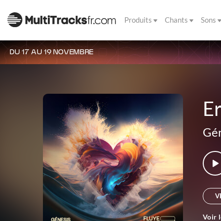
Produits
Chants
Sons
DU 17 AU 19 NOVEMBRE
E
Gén
V
Voir 