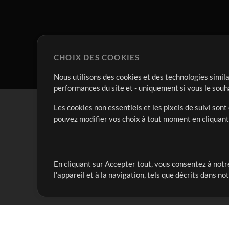
CHOIX DES COOKIES
Nous utilisons des cookies et des technologies simila
performances du site et - uniquement si vous le souh
Les cookies non essentiels et les pixels de suivi son
pouvez modifier vos choix à tout moment en cliquan
En cliquant sur Accepter tout, vous consentez à notre
Notre mission est de servir les responsables de loua
l'appareil et à la navigation, tels que décrits dans no
créant des ressources qui leur permettent d'optimise
compte vraiment.