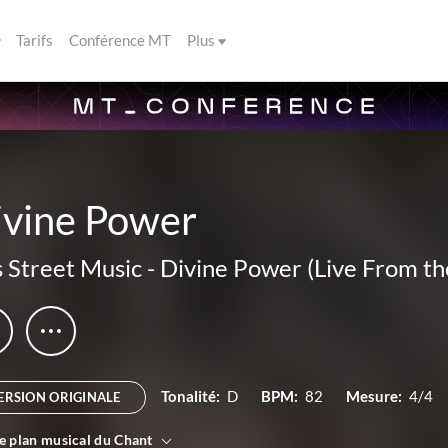
Tarifs
Conférence MT
Plus
ivine Power
 Street Music
-
Divine Power (Live From t
Tonalité:
D
BPM:
82
Mesure:
4/4
ERSION ORIGINALE
le plan musical du Chant