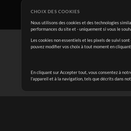
CHOIX DES COOKIES
Nous utilisons des cookies et des technologies simila
performances du site et - uniquement si vous le souh
Les cookies non essentiels et les pixels de suivi son
pouvez modifier vos choix à tout moment en cliquan
En cliquant sur Accepter tout, vous consentez à notre
Notre mission est de servir les responsables de loua
l'appareil et à la navigation, tels que décrits dans no
créant des ressources qui leur permettent d'optimise
compte vraiment.