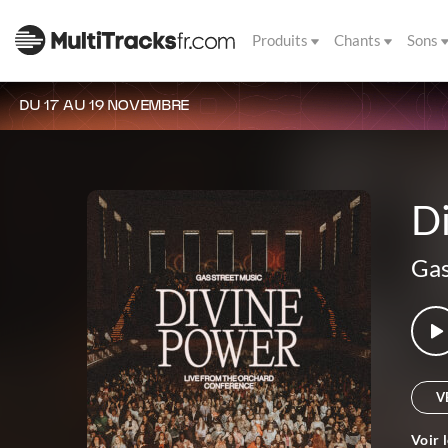
Produits
Chants
Sons
DU 17 AU 19 NOVEMBRE
D
Gas
V
Voir 