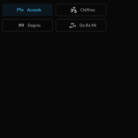
Accords
Chiffres
Degrés
Do Ré Mi