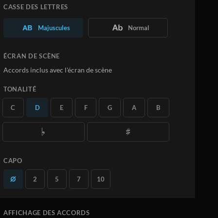
Personnalisez la Partition à votre
CASSE DES LETTRES
convenance
Téléchargez vos propres PDF
Majuscules
Normal
En savoir plus
ÉCRAN DE SCÈNE
S'ABONNER
Accords inclus avec l'écran de scène
TONALITÉ
C
D
E
F
G
A
B
CAPO
2
5
7
10
AFFICHAGE DES ACCORDS