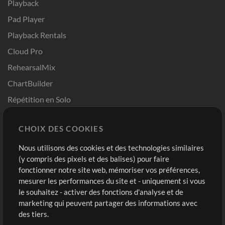
Playback
Pad Player
Playback Rentals
Cloud Pro
RehearsalMix
ChartBuilder
Répétition en Solo
Chart Pro
CHOIX DES COOKIES
Modèles ProPresenter
Sons
Nous utilisons des cookies et des technologies similaires
(y compris des pixels et des balises) pour faire
fonctionner notre site web, mémoriser vos préférences,
Boutique
Compte
mesurer les performances du site et - uniquement si vous
Acheter des crédits
Connexion
le souhaitez - activer des fonctions d'analyse et de
marketing qui peuvent partager des informations avec
Contenu gratuit
S'inscrire
des tiers.
Demander les pistes
Voir le panier