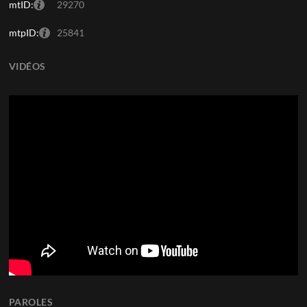
mtID:
29270
mtpID:
25841
VIDÉOS
PAROLES