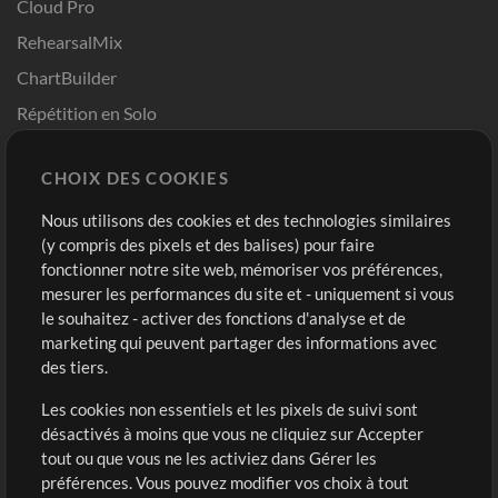
Cloud Pro
RehearsalMix
ChartBuilder
Répétition en Solo
Chart Pro
CHOIX DES COOKIES
Modèles ProPresenter
Sons
Nous utilisons des cookies et des technologies similaires
(y compris des pixels et des balises) pour faire
fonctionner notre site web, mémoriser vos préférences,
Boutique
Compte
mesurer les performances du site et - uniquement si vous
Acheter des crédits
Connexion
le souhaitez - activer des fonctions d'analyse et de
marketing qui peuvent partager des informations avec
Contenu gratuit
S'inscrire
des tiers.
Demander les pistes
Voir le panier
Les cookies non essentiels et les pixels de suivi sont
désactivés à moins que vous ne cliquiez sur Accepter
Extras
tout ou que vous ne les activiez dans Gérer les
Sessions
préférences. Vous pouvez modifier vos choix à tout