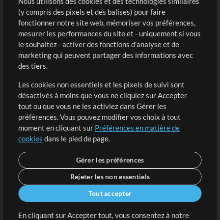
Sons
Nous utilisons des cookies et des technologies similaires
(y compris des pixels et des balises) pour faire
fonctionner notre site web, mémoriser vos préférences,
Boutique
Compte
mesurer les performances du site et - uniquement si vous
Acheter des crédits
Connexion
le souhaitez - activer des fonctions d'analyse et de
marketing qui peuvent partager des informations avec
Contenu gratuit
S'inscrire
des tiers.
Demander les pistes
Voir le panier
Les cookies non essentiels et les pixels de suivi sont
désactivés à moins que vous ne cliquiez sur Accepter
Extras
tout ou que vous ne les activiez dans Gérer les
Sessions
préférences. Vous pouvez modifier vos choix à tout
Soumettre votre contenu
moment en cliquant sur
Préférences en matière de
cookies
dans le pied de page.
Listes de lecture
Conférence MT
Gérer les préférences
Rejeter les non essentiels
Tout accepter
En cliquant sur Accepter tout, vous consentez à notre