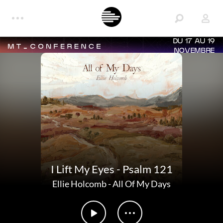
DU 17 AU 19
NOVEMBRE
I Lift My Eyes - Psalm 121
Ellie Holcomb
-
All Of My Days