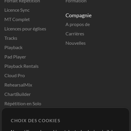
Forfait Répétition
Formation
Licence Sync
Compagnie
MT Complet
A propos de
Licences pour églises
Carrières
Tracks
Nouvelles
Playback
Pad Player
Playback Rentals
Cloud Pro
RehearsalMix
ChartBuilder
Répétition en Solo
Chart Pro
CHOIX DES COOKIES
Modèles ProPresenter