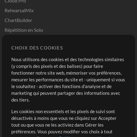
Cloud Pro
RehearsalMix
ChartBuilder
Répétition en Solo
Chart Pro
CHOIX DES COOKIES
Modèles ProPresenter
Sons
Nous utilisons des cookies et des technologies similaires
(y compris des pixels et des balises) pour faire
fonctionner notre site web, mémoriser vos préférences,
Boutique
Compte
mesurer les performances du site et - uniquement si vous
Acheter des crédits
Connexion
le souhaitez - activer des fonctions d'analyse et de
marketing qui peuvent partager des informations avec
Contenu gratuit
S'inscrire
des tiers.
Demander les pistes
Voir le panier
Les cookies non essentiels et les pixels de suivi sont
désactivés à moins que vous ne cliquiez sur Accepter
Extras
tout ou que vous ne les activiez dans Gérer les
Sessions
préférences. Vous pouvez modifier vos choix à tout