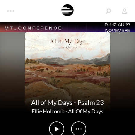
DU 17 AU 19
NOVEMBRE
All of My Days - Psalm 23
Ellie Holcomb
-
All Of My Days