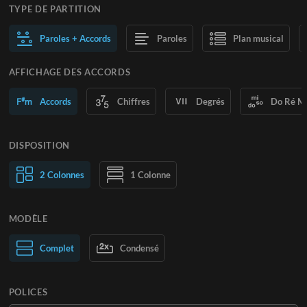
TYPE DE PARTITION
Paroles + Accords
Paroles
Plan musical
AFFICHAGE DES ACCORDS
Accords
Chiffres
Degrés
Do Ré M
DISPOSITION
2 Colonnes
1 Colonne
MODÈLE
Normal
Complet
Large
Condensé
POLICES