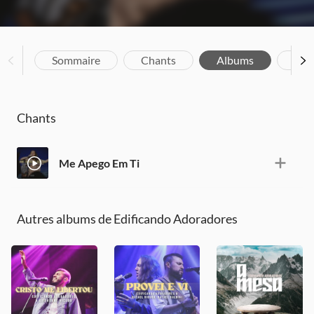
Sommaire
Chants
Albums
Bio
Chants
Me Apego Em Ti
Autres albums de Edificando Adoradores