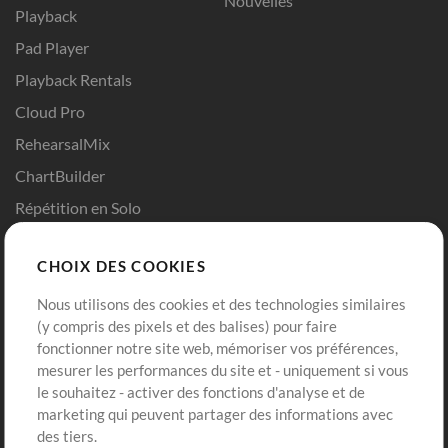
Nouvelles
Playback
Pad Player
Playback Rentals
Cloud Pro
RehearsalMix
ChartBuilder
Répétition en Solo
Chart Pro
CHOIX DES COOKIES
Modèles ProPresenter
Sons
Nous utilisons des cookies et des technologies similaires
(y compris des pixels et des balises) pour faire
fonctionner notre site web, mémoriser vos préférences,
Boutique
Compte
mesurer les performances du site et - uniquement si vous
Acheter des crédits
Connexion
le souhaitez - activer des fonctions d'analyse et de
marketing qui peuvent partager des informations avec
Contenu gratuit
S'inscrire
des tiers.