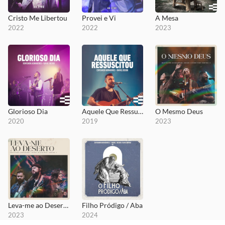
Cristo Me Libertou
Provei e Vi
A Mesa
2022
2022
2023
Glorioso Dia
Aquele Que Ressuscitou
O Mesmo Deus
2020
2019
2023
Leva-me ao Deserto
Filho Pródigo / Aba
2023
2024