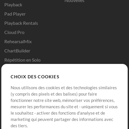
Nouvelles
Playback
Pad Player
Playback Rentals
Cloud Pro
RehearsalMix
ChartBuilder
Répétition en Solo
Chart Pro
CHOIX DES COOKIES
Modèles ProPresenter
Sons
Nous utilisons des cookies et des technologies similaires
(y compris des pixels et des balises) pour faire
fonctionner notre site web, mémoriser vos préférences,
Boutique
Compte
mesurer les performances du site et - uniquement si vous
Acheter des crédits
Connexion
le souhaitez - activer des fonctions d'analyse et de
marketing qui peuvent partager des informations avec
Contenu gratuit
S'inscrire
des tiers.