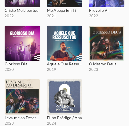
Cristo Me Libertou
Me Apego Em Ti
Provei e Vi
2022
2021
2022
Glorioso Dia
Aquele Que Ressuscitou
O Mesmo Deus
2020
2019
2023
Leva-me ao Deserto
Filho Pródigo / Aba
2023
2024