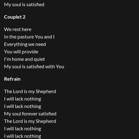
My soul is satisfied
Couplet 2
We rest here
In the pasture You and I
Everything we need
You will provide
I'm home and quiet
My soul is satisfied with You
Refrain
The Lord is my Shepherd
I will lack nothing
I will lack nothing
My soul forever satisfied
The Lord is my Shepherd
I will lack nothing
I will lack nothing