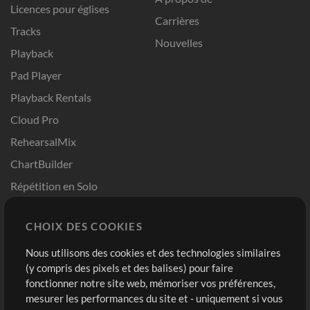
Licences pour églises
Carrières
Tracks
Nouvelles
Playback
Pad Player
Playback Rentals
Cloud Pro
RehearsalMix
ChartBuilder
Répétition en Solo
Chart Pro
CHOIX DES COOKIES
Modèles ProPresenter
Sons
Nous utilisons des cookies et des technologies similaires
(y compris des pixels et des balises) pour faire
fonctionner notre site web, mémoriser vos préférences,
Boutique
Compte
mesurer les performances du site et - uniquement si vous
Acheter des crédits
Connexion