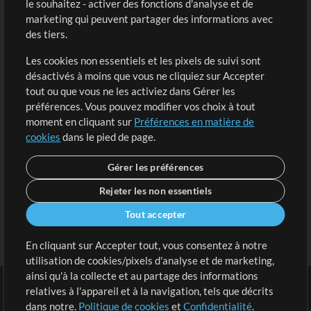
le souhaitez - activer des fonctions d'analyse et de
marketing qui peuvent partager des informations avec
Contenu gratuit
S'inscrire
des tiers.
Demander les pistes
Voir le panier
Les cookies non essentiels et les pixels de suivi sont
désactivés à moins que vous ne cliquiez sur Accepter
Extras
tout ou que vous ne les activiez dans Gérer les
Sessions
préférences. Vous pouvez modifier vos choix à tout
Soumettre votre contenu
moment en cliquant sur
Préférences en matière de
cookies
dans le pied de page.
Listes de lecture
Conférence MT
Gérer les préférences
Rejeter les non essentiels
Tout accepter
En cliquant sur Accepter tout, vous consentez à notre
utilisation de cookies/pixels d'analyse et de marketing,
ainsi qu'à la collecte et au partage des informations
relatives à l'appareil et à la navigation, tels que décrits
dans notre.
Politique de cookies
et
Confidentialité
.