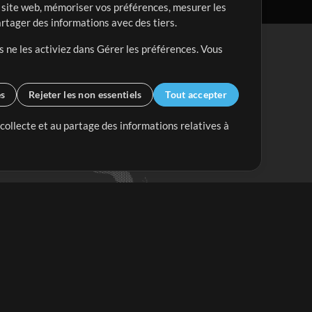
re site web, mémoriser vos préférences, mesurer les
artager des informations avec des tiers.
s ne les activiez dans Gérer les préférences. Vous
es
Rejeter les non essentiels
Tout accepter
 collecte et au partage des informations relatives à
Mix Plus
Mix Moins
Commencer
'abonner à
la Newsletter de
ultiTracksFr.com