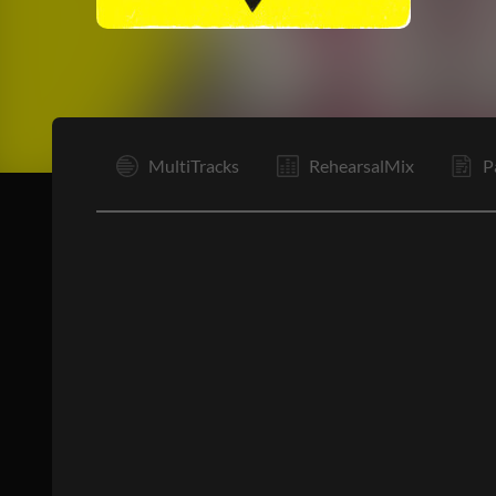
I
MultiTracks
RehearsalMix
P