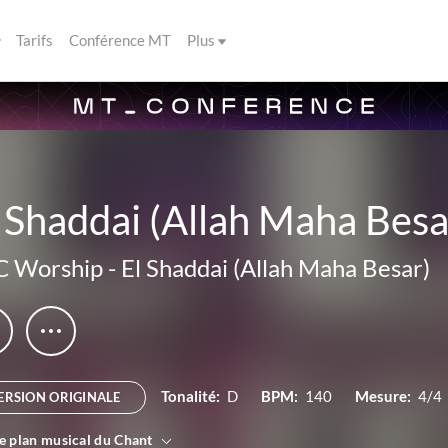
Tarifs
Conférence MT
Plus
 Shaddai (Allah Maha Besa
C Worship
-
El Shaddai (Allah Maha Besar)
Tonalité:
D
BPM:
140
Mesure:
4/4
ERSION ORIGINALE
le plan musical du Chant