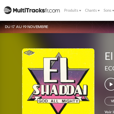
Produits
Chants
Sons
DU 17 AU 19 NOVEMBRE
El
EC
V
Voir 