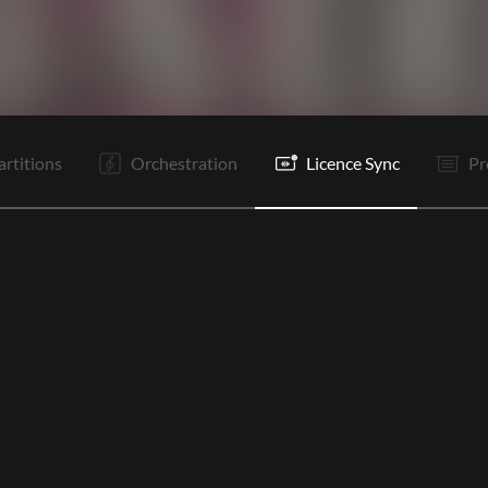
It
It
C1
PR 1
R1
R2
Re
C2
PR 2
R1
R2
Tr
artitions
Orchestration
Licence Sync
Pr