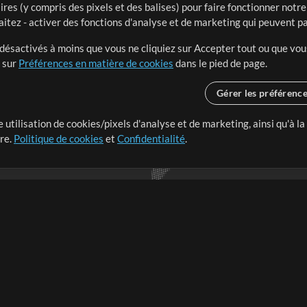
ires (y compris des pixels et des balises) pour faire fonctionner not
aitez - activer des fonctions d'analyse et de marketing qui peuvent p
t désactivés à moins que vous ne cliquiez sur Accepter tout ou que vou
t sur
Préférences en matière de cookies
dans le pied de page.
Gérer les préférenc
 utilisation de cookies/pixels d'analyse et de marketing, ainsi qu'à la
nge dans le monde entier en
tre.
Politique de cookies
et
Confidentialité
.
r leur temps pour ce qui
Boutique
Compte
S
M
Acheter des crédits
Connexion