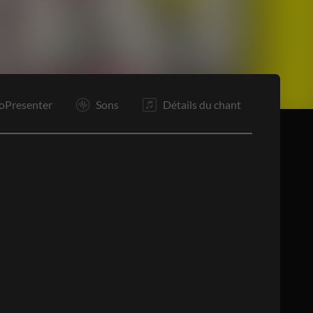
R1
R2
R1
R2
O
F
oPresenter
Sons
Détails du chant