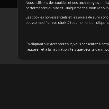
Nous utilisons des cookies et des technologies simila
performances du site et - uniquement si vous le souh
Les cookies non essentiels et les pixels de suivi son
pouvez modifier vos choix à tout moment en cliquan
En cliquant sur Accepter tout, vous consentez à notre
Notre mission est de servir les responsables de loua
l'appareil et à la navigation, tels que décrits dans no
créant des ressources qui leur permettent d'optimise
compte vraiment.
Mix Plus
Produits
Ressources
MultiTracks One
Chants