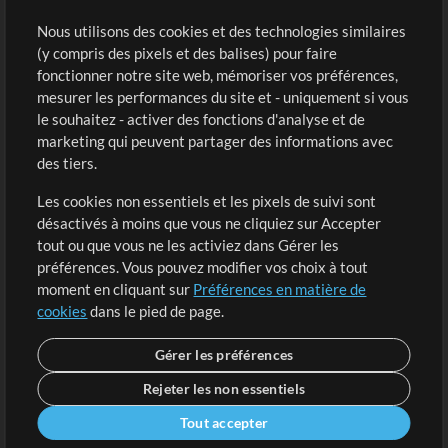
Sons
Nous utilisons des cookies et des technologies similaires
(y compris des pixels et des balises) pour faire
fonctionner notre site web, mémoriser vos préférences,
Boutique
Compte
mesurer les performances du site et - uniquement si vous
Acheter des crédits
Connexion
le souhaitez - activer des fonctions d'analyse et de
marketing qui peuvent partager des informations avec
Contenu gratuit
S'inscrire
des tiers.
Demander les pistes
Voir le panier
Les cookies non essentiels et les pixels de suivi sont
désactivés à moins que vous ne cliquiez sur Accepter
Extras
tout ou que vous ne les activiez dans Gérer les
Sessions
préférences. Vous pouvez modifier vos choix à tout
Soumettre votre contenu
moment en cliquant sur
Préférences en matière de
cookies
dans le pied de page.
Listes de lecture
Conférence MT
Gérer les préférences
Rejeter les non essentiels
Tout accepter