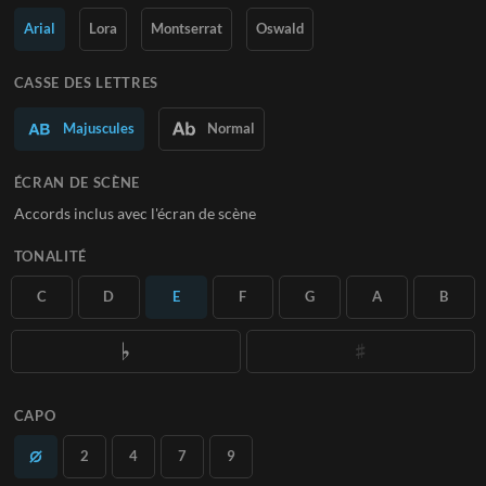
Arial
Lora
Montserrat
Oswald
En savoir plus
S'ABONNER
CASSE DES LETTRES
Majuscules
Normal
ÉCRAN DE SCÈNE
Accords inclus avec l'écran de scène
TONALITÉ
C
D
E
F
G
A
B
CAPO
2
4
7
9