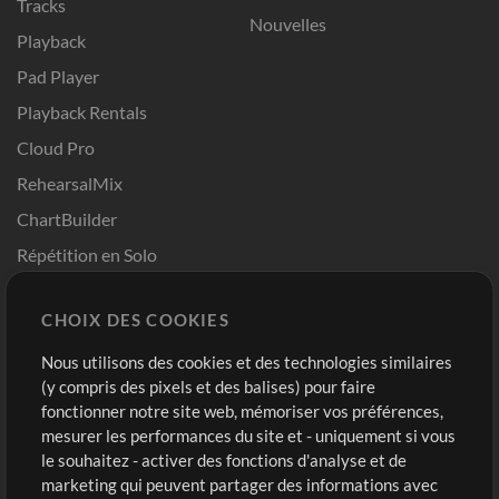
Tracks
Nouvelles
Playback
Pad Player
Playback Rentals
Cloud Pro
RehearsalMix
ChartBuilder
Répétition en Solo
Chart Pro
CHOIX DES COOKIES
Modèles ProPresenter
Sons
Nous utilisons des cookies et des technologies similaires
(y compris des pixels et des balises) pour faire
fonctionner notre site web, mémoriser vos préférences,
Boutique
Compte
mesurer les performances du site et - uniquement si vous
Acheter des crédits
Connexion
le souhaitez - activer des fonctions d'analyse et de
marketing qui peuvent partager des informations avec
Contenu gratuit
S'inscrire