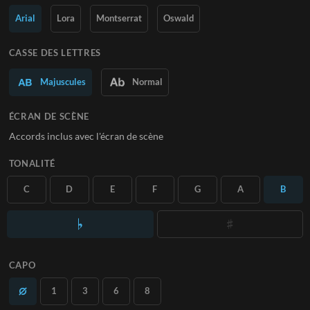
Arial
Lora
Montserrat
Oswald
En savoir plus
S'ABONNER
CASSE DES LETTRES
Majuscules
Normal
ÉCRAN DE SCÈNE
Accords inclus avec l'écran de scène
TONALITÉ
C
D
E
F
G
A
B
CAPO
1
3
6
8