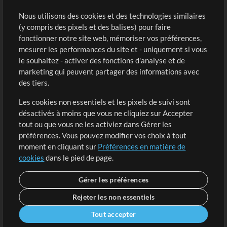
Sons
Nous utilisons des cookies et des technologies similaires
(y compris des pixels et des balises) pour faire
fonctionner notre site web, mémoriser vos préférences,
Boutique
Compte
mesurer les performances du site et - uniquement si vous
Acheter des crédits
Connexion
le souhaitez - activer des fonctions d'analyse et de
marketing qui peuvent partager des informations avec
Contenu gratuit
S'inscrire
des tiers.
Demander les pistes
Voir le panier
Les cookies non essentiels et les pixels de suivi sont
désactivés à moins que vous ne cliquiez sur Accepter
Extras
tout ou que vous ne les activiez dans Gérer les
Sessions
préférences. Vous pouvez modifier vos choix à tout
Soumettre votre contenu
moment en cliquant sur
Préférences en matière de
cookies
dans le pied de page.
Listes de lecture
Conférence MT
Gérer les préférences
Rejeter les non essentiels
Tout accepter