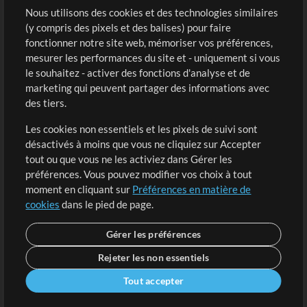
Sons
Nous utilisons des cookies et des technologies similaires
(y compris des pixels et des balises) pour faire
fonctionner notre site web, mémoriser vos préférences,
Boutique
Compte
mesurer les performances du site et - uniquement si vous
Acheter des crédits
Connexion
le souhaitez - activer des fonctions d'analyse et de
marketing qui peuvent partager des informations avec
Contenu gratuit
S'inscrire
des tiers.
Demander les pistes
Voir le panier
Les cookies non essentiels et les pixels de suivi sont
désactivés à moins que vous ne cliquiez sur Accepter
Extras
tout ou que vous ne les activiez dans Gérer les
Sessions
préférences. Vous pouvez modifier vos choix à tout
Soumettre votre contenu
moment en cliquant sur
Préférences en matière de
cookies
dans le pied de page.
Listes de lecture
Conférence MT
Gérer les préférences
Rejeter les non essentiels
Tout accepter