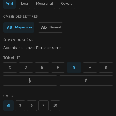
Arial
Lora
Montserrat
Oswald
En savoir plus
CASSE DES LETTRES
S'ABONNER
Majuscules
Normal
ÉCRAN DE SCÈNE
Accords inclus avec l'écran de scène
TONALITÉ
C
D
E
F
G
A
B
CAPO
3
5
7
10