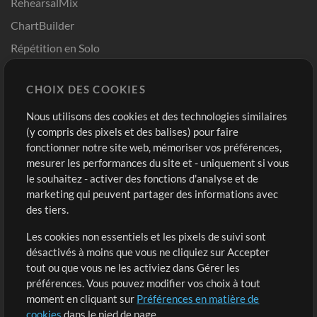
RehearsalMix
ChartBuilder
Répétition en Solo
Chart Pro
CHOIX DES COOKIES
Modèles ProPresenter
Sons
Nous utilisons des cookies et des technologies similaires
(y compris des pixels et des balises) pour faire
fonctionner notre site web, mémoriser vos préférences,
Boutique
Compte
mesurer les performances du site et - uniquement si vous
Acheter des crédits
Connexion
le souhaitez - activer des fonctions d'analyse et de
marketing qui peuvent partager des informations avec
Contenu gratuit
S'inscrire
des tiers.
Demander les pistes
Voir le panier
Les cookies non essentiels et les pixels de suivi sont
désactivés à moins que vous ne cliquiez sur Accepter
Extras
tout ou que vous ne les activiez dans Gérer les
Sessions
préférences. Vous pouvez modifier vos choix à tout
Soumettre votre contenu
moment en cliquant sur
Préférences en matière de
cookies
dans le pied de page.