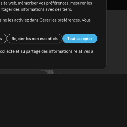
re site web, mémoriser vos préférences, mesurer les
artager des informations avec des tiers.
s ne les activiez dans Gérer les préférences. Vous
es
Rejeter les non essentiels
Tout accepter
 collecte et au partage des informations relatives à
Mix Plus
Mix Moins
Commencer
'abonner à
la Newsletter de
ultiTracksFr.com