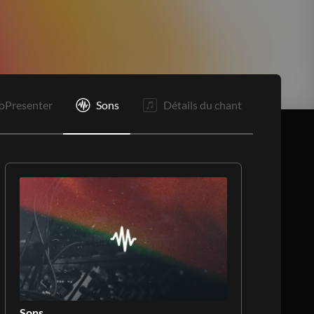
P
Bo
O
F
oPresenter
Sons
Détails du chant
Sons