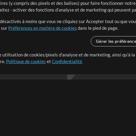
ires (y compris des pixels et des balises) pour faire fonctionner not
aitez - activer des fonctions d'analyse et de marketing qui peuvent p
t désactivés à moins que vous ne cliquiez sur Accepter tout ou que vou
t sur
Préférences en matière de cookies
dans le pied de page.
Gérer les préférenc
 utilisation de cookies/pixels d'analyse et de marketing, ainsi qu'à la
nge dans le monde entier en
tre.
Politique de cookies
et
Confidentialité
.
r leur temps pour ce qui
Boutique
Compte
S
M
Acheter des crédits
Connexion