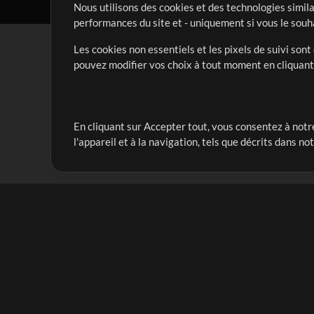
Nous utilisons des cookies et des technologies simila
performances du site et - uniquement si vous le souh
Les cookies non essentiels et les pixels de suivi son
pouvez modifier vos choix à tout moment en cliquan
En cliquant sur Accepter tout, vous consentez à notre
Notre mission est de servir les responsables de loua
l'appareil et à la navigation, tels que décrits dans no
créant des ressources qui leur permettent d'optimise
compte vraiment.
Mix Plus
Produits
Ressources
MultiTracks One
Chants