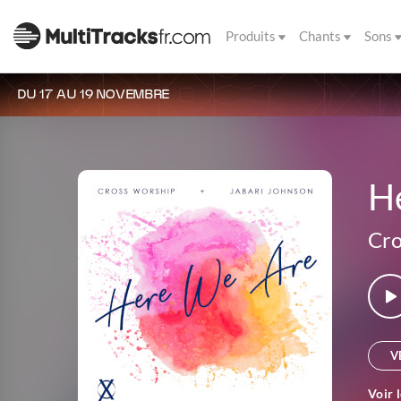
Produits
Chants
Sons
DU 17 AU 19 NOVEMBRE
H
Cro
V
Voir 