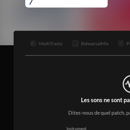
R
MultiTracks
RehearsalMix
P
Les sons ne sont pa
Dites-nous de quel patch, p
Instrument