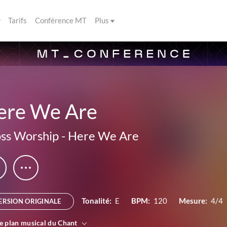
Tarifs
Conférence MT
Plus
ere We Are
ss Worship
-
Here We Are
Tonalité:
E
BPM:
120
Mesure:
4/4
ERSION ORIGINALE
le plan musical du Chant