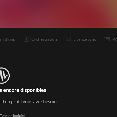
Tr
Re
C1
C2
PR
R
C1
C2
PR
R
It
Bd
artitions
Orchestration
Licence Sync
Pr
s encore disponibles
ad ou profil vous avez besoin.
Type de logiciel