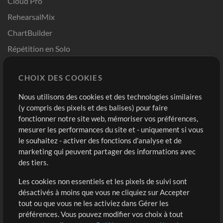
Cloud Pro
RehearsalMix
ChartBuilder
Répétition en Solo
Chart Pro
CHOIX DES COOKIES
Modèles ProPresenter
Sons
Nous utilisons des cookies et des technologies similaires
(y compris des pixels et des balises) pour faire
fonctionner notre site web, mémoriser vos préférences,
Boutique
Compte
mesurer les performances du site et - uniquement si vous
Acheter des crédits
Connexion
le souhaitez - activer des fonctions d'analyse et de
marketing qui peuvent partager des informations avec
Contenu gratuit
S'inscrire
des tiers.
Demander les pistes
Voir le panier
Les cookies non essentiels et les pixels de suivi sont
désactivés à moins que vous ne cliquiez sur Accepter
Extras
tout ou que vous ne les activiez dans Gérer les
Sessions
préférences. Vous pouvez modifier vos choix à tout