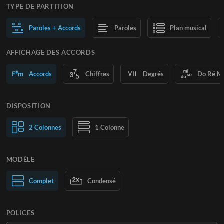
TYPE DE PARTITION
Paroles + Accords
Paroles
Plan musical
AFFICHAGE DES ACCORDS
Accords
Chiffres
Degrés
Do Ré M
DISPOSITION
2 Colonnes
1 Colonne
MODÈLE
Normal
Complet
Large
Condensé
POLICES