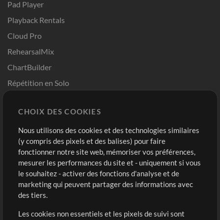
Pad Player
Playback Rentals
Cloud Pro
RehearsalMix
ChartBuilder
Répétition en Solo
Chart Pro
CHOIX DES COOKIES
Modèles ProPresenter
Sons
Nous utilisons des cookies et des technologies similaires
(y compris des pixels et des balises) pour faire
fonctionner notre site web, mémoriser vos préférences,
Boutique
Compte
mesurer les performances du site et - uniquement si vous
Acheter des crédits
Connexion
le souhaitez - activer des fonctions d'analyse et de
marketing qui peuvent partager des informations avec
Contenu gratuit
S'inscrire
des tiers.
Demander les pistes
Voir le panier
Les cookies non essentiels et les pixels de suivi sont