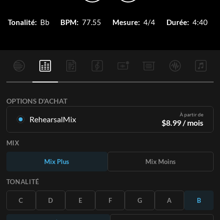
Tonalité:
Bb
BPM:
77.55
Mesure:
4/4
Durée:
4:40
OPTIONS D'ACHAT
À partir de
RehearsalMix
$
8.99
/ mois
Mixages créés à partir de l'enregistrement original.
MIX
Disponible dans les 12 tonalités avec des Mix Plus et Moins
pour chaque partition et le chant original.
Mix Plus
Mix Moins
En savoir plus
TONALITÉ
S'ABONNER
C
D
E
F
G
A
B