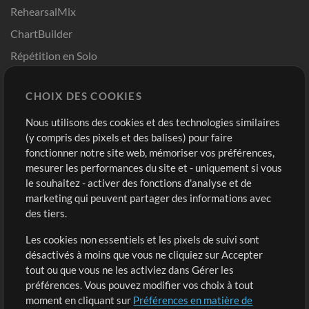
RehearsalMix
ChartBuilder
Répétition en Solo
Chart Pro
CHOIX DES COOKIES
Modèles ProPresenter
Sons
Nous utilisons des cookies et des technologies similaires
(y compris des pixels et des balises) pour faire
fonctionner notre site web, mémoriser vos préférences,
Boutique
Compte
mesurer les performances du site et - uniquement si vous
Acheter des crédits
Connexion
le souhaitez - activer des fonctions d'analyse et de
marketing qui peuvent partager des informations avec
Contenu gratuit
S'inscrire
des tiers.
Demander les pistes
Voir le panier
Les cookies non essentiels et les pixels de suivi sont
désactivés à moins que vous ne cliquiez sur Accepter
Extras
tout ou que vous ne les activiez dans Gérer les
Sessions
préférences. Vous pouvez modifier vos choix à tout
Soumettre votre contenu
moment en cliquant sur
Préférences en matière de