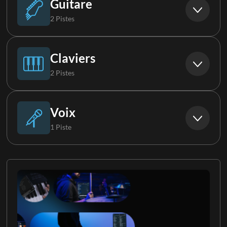
Guitare
2 Pistes
Guitare acoustique
Claviers
2 Pistes
Guitare électrique 1
Piano
Voix
1 Piste
Clavier 1
Choristes