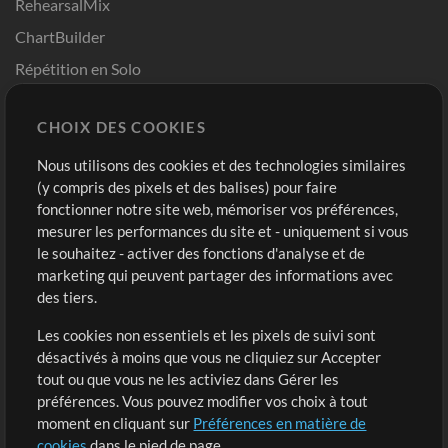
RehearsalMix
ChartBuilder
Répétition en Solo
Chart Pro
CHOIX DES COOKIES
Modèles ProPresenter
Sons
Nous utilisons des cookies et des technologies similaires
(y compris des pixels et des balises) pour faire
fonctionner notre site web, mémoriser vos préférences,
Boutique
Compte
mesurer les performances du site et - uniquement si vous
Acheter des crédits
Connexion
le souhaitez - activer des fonctions d'analyse et de
marketing qui peuvent partager des informations avec
Contenu gratuit
S'inscrire
des tiers.
Demander les pistes
Voir le panier
Les cookies non essentiels et les pixels de suivi sont
désactivés à moins que vous ne cliquiez sur Accepter
Extras
tout ou que vous ne les activiez dans Gérer les
Sessions
préférences. Vous pouvez modifier vos choix à tout
Soumettre votre contenu
moment en cliquant sur
Préférences en matière de
cookies
dans le pied de page.