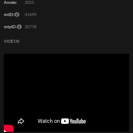
Année:
2025
mtID:
41695
mtpID:
35778
VIDÉOS