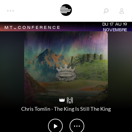
DU 17 AU 19
NOVEMBRE
👑 🙌
Chris Tomlin
-
The King Is Still The King