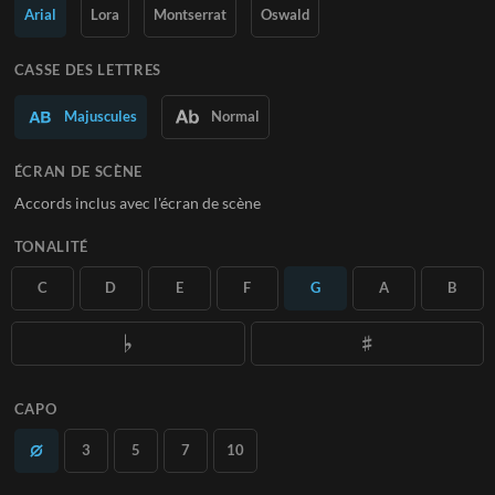
Arial
Lora
Montserrat
Oswald
En savoir plus
CASSE DES LETTRES
S'ABONNER
Majuscules
Normal
ÉCRAN DE SCÈNE
Accords inclus avec l'écran de scène
TONALITÉ
C
D
E
F
G
A
B
CAPO
3
5
7
10