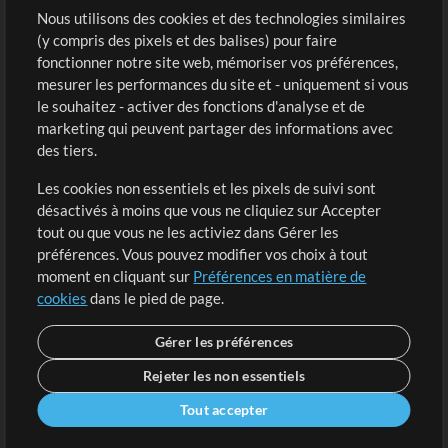
Sons
Nous utilisons des cookies et des technologies similaires
(y compris des pixels et des balises) pour faire
fonctionner notre site web, mémoriser vos préférences,
Boutique
Compte
mesurer les performances du site et - uniquement si vous
Acheter des crédits
Connexion
le souhaitez - activer des fonctions d'analyse et de
marketing qui peuvent partager des informations avec
Contenu gratuit
S'inscrire
des tiers.
Demander les pistes
Voir le panier
Les cookies non essentiels et les pixels de suivi sont
désactivés à moins que vous ne cliquiez sur Accepter
Extras
tout ou que vous ne les activiez dans Gérer les
Sessions
préférences. Vous pouvez modifier vos choix à tout
Soumettre votre contenu
moment en cliquant sur
Préférences en matière de
cookies
dans le pied de page.
Listes de lecture
Conférence MT
Gérer les préférences
Rejeter les non essentiels
Tout accepter