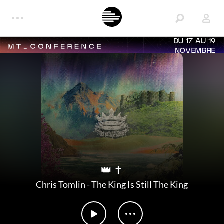
DU 17 AU 19
NOVEMBRE
👑 ✝️
Chris Tomlin
-
The King Is Still The King